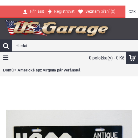
Registrovat
Seznam přání (
0
)
Přihlásit
CZK
0 položka(y) - 0 Kč
»
Domů
Americké spz Virginia pár veránská