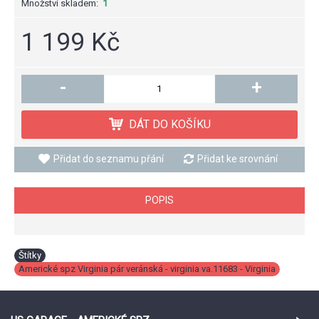
Množství skladem:
1
1 199 Kč
-
+
DÁT DO KOŠÍKU
Přidat do seznamu přání
Přidat ke srovnání
POPIS
Štítky
Americké spz Virginia pár veránská - virginia va.11683 - Virginia