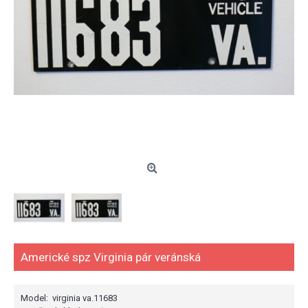
Americké spz Virginia pár veránská
Model:
virginia va.11683