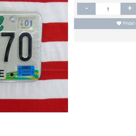
-
+
Přidat