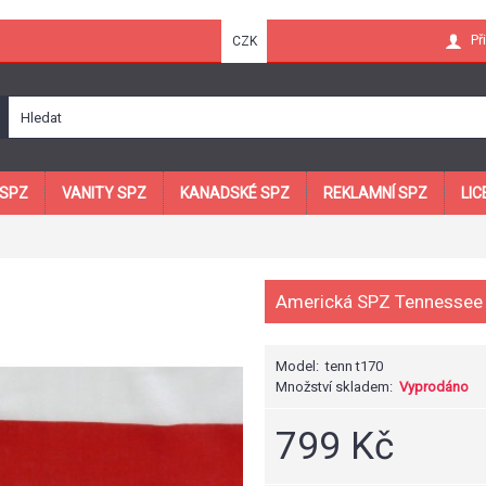
Př
CZK
 SPZ
VANITY SPZ
KANADSKÉ SPZ
REKLAMNÍ SPZ
LIC
Americká SPZ Tennessee
Model:
tenn t170
Množství skladem:
Vyprodáno
799 Kč