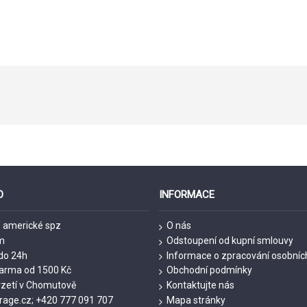
O
INFORMACE
- americké spz
O nás
m
Odstoupení od kupní smlouvy
do 24h
Informace o zpracování osobníc
arma od 1500 Kč
Obchodní podmínky
vzetí v Chomutově
Kontaktujte nás
age.cz; +420 777 091 707
Mapa stránky