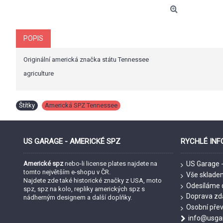
POPIS
Originální americká značka státu Tennessee
agriculture
Štítky
Americká SPZ Tennessee
US GARAGE - AMERICKÉ SPZ
RYCHLÉ INF
Americké spz
nebo-li license plates najdete na
US Garage 
tomto největším e-shopu v ČR.
Vše sklade
Najdete zde také historické značky z USA, moto
Odesíláme 
spz, spz na kolo, repliky amerických spz s
Doprava zd
nádherným designem a další doplňky.
Osobní pře
info@usgar