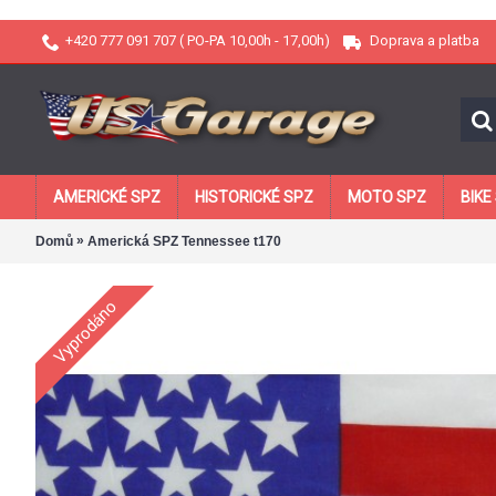
+420 777 091 707 ( PO-PA 10,00h - 17,00h)
Doprava a platba
AMERICKÉ SPZ
HISTORICKÉ SPZ
MOTO SPZ
BIKE
»
Domů
Americká SPZ Tennessee t170
Vyprodáno