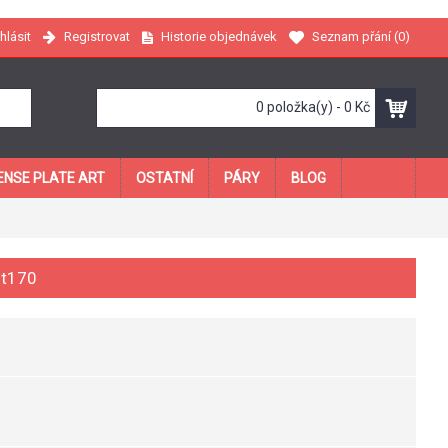
Registrovat
Historie objednávek
Seznam přání (
0
)
ihlásit
0 položka(y) - 0 Kč
ENSE PLATE ART
OSTATNÍ
PÁRY
BLOG
 t170