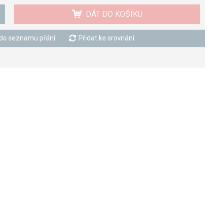
DÁT DO KOŠÍKU
 do seznamu přání
Přidat ke srovnání