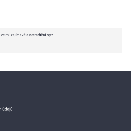
velmi zajímavé a netradiční spz.
h údajů