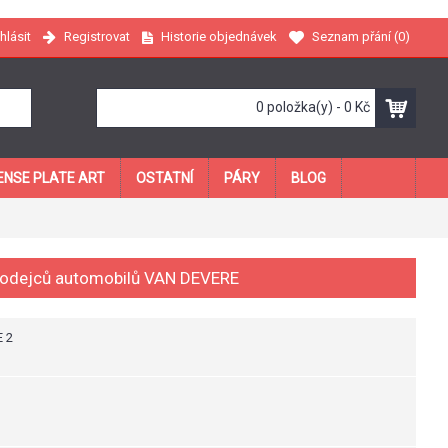
Registrovat
Historie objednávek
Seznam přání (
0
)
ihlásit
0 položka(y) - 0 Kč
ENSE PLATE ART
OSTATNÍ
PÁRY
BLOG
rodejců automobilů VAN DEVERE
E 2