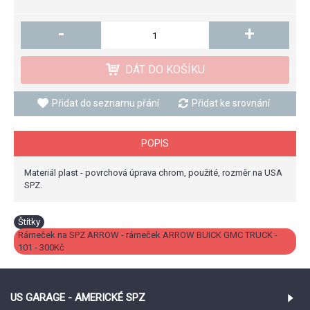
-
+
DÁT DO KOŠÍKU
Přidat do seznamu přání
Přidat ke srovnání
POPIS
Materiál plast - povrchová úprava chrom, použité, rozměr na USA
SPZ.
Štítky
Rámeček na SPZ ARROW - rámeček ARROW BUICK GMC TRUCK -
101 - 300Kč
US GARAGE - AMERICKÉ SPZ