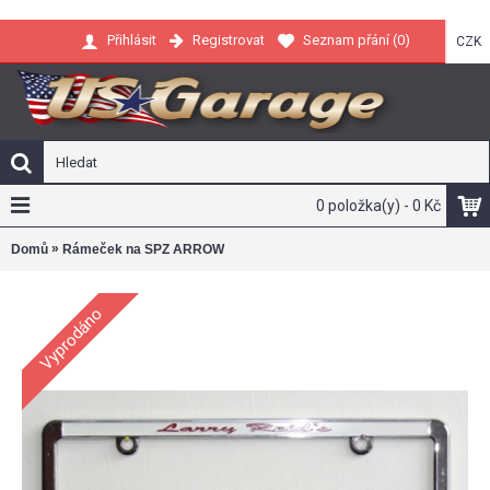
Registrovat
Seznam přání (
0
)
Přihlásit
CZK
0 položka(y) - 0 Kč
»
Domů
Rámeček na SPZ ARROW
Vyprodáno