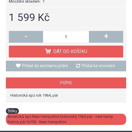
Množství skladem:
1
1 599 Kč
-
+
DÁT DO KOŠÍKU
Přidat do seznamu přání
Přidat ke srovnání
POPIS
Historická spz rok 1964, pár
Štítky
Americká spz New Hampshire historická 1964 pár - new hamp
history pár fs793 - New Hampshire