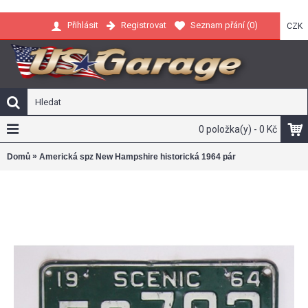
Registrovat
Seznam přání (
0
)
Přihlásit
CZK
0 položka(y) - 0 Kč
»
Domů
Americká spz New Hampshire historická 1964 pár