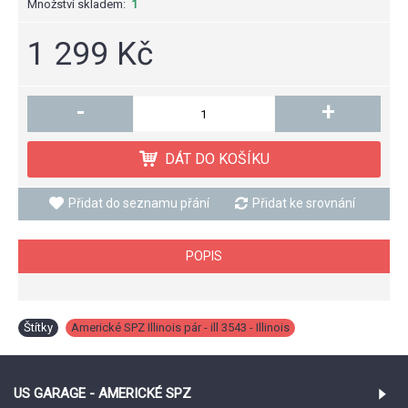
Množství skladem:
1
1 299 Kč
-
+
DÁT DO KOŠÍKU
Přidat do seznamu přání
Přidat ke srovnání
POPIS
Štítky
Americké SPZ Illinois pár - ill 3543 - Illinois
US GARAGE - AMERICKÉ SPZ