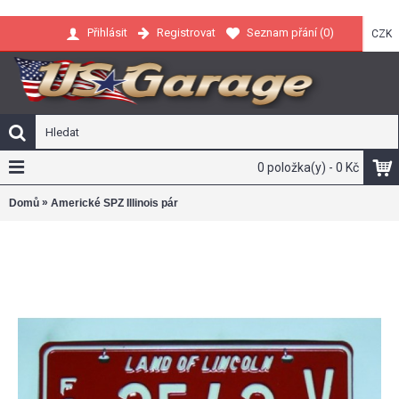
Registrovat
Seznam přání (
0
)
Přihlásit
CZK
0 položka(y) - 0 Kč
»
Domů
Americké SPZ Illinois pár