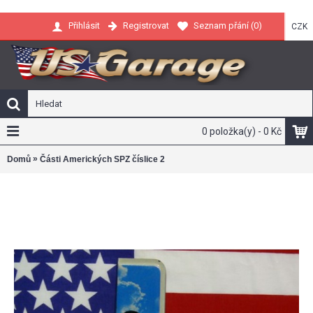
Registrovat
Seznam přání (
0
)
Přihlásit
CZK
0 položka(y) - 0 Kč
»
Domů
Části Amerických SPZ číslice 2