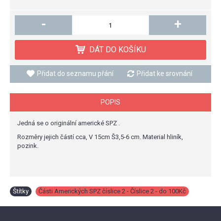
-
+
DÁT DO KOŠÍKU
Přidat do seznamu přání
Přidat ke srovnání
POPIS
Jedná se o originální americké SPZ .
Rozměry jejich částí cca, V 15cm Š3,5-6 cm. Material hliník,
pozink.
Štítky
Části Amerických SPZ číslice 2 - Číslice 2 - do 100Kč