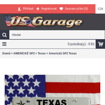
Registrovat
Seznam přání (
0
)
Přihlásit
CZK
0 položka(y) - 0 Kč
»
»
»
Domů
AMERICKÉ SPZ
Texas
Americká SPZ Texas