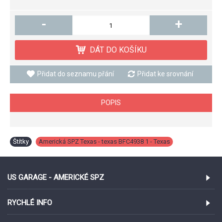
-
+
DÁT DO KOŠÍKU
Přidat do seznamu přání
Přidat ke srovnání
POPIS
Štítky
Americká SPZ Texas - texas BFC4938 1 - Texas
US GARAGE - AMERICKÉ SPZ
RYCHLÉ INFO