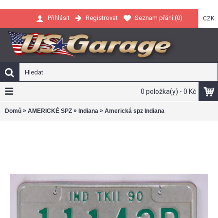
Registrovat
Seznam přání (
0
)
Přihlásit
CZK
0 položka(y) - 0 Kč
»
»
»
Domů
AMERICKÉ SPZ
Indiana
Americká spz Indiana