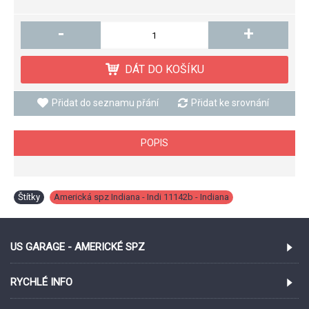
-
+
DÁT DO KOŠÍKU
Přidat do seznamu přání
Přidat ke srovnání
POPIS
Štítky
Americká spz Indiana - Indi 11142b - Indiana
US GARAGE - AMERICKÉ SPZ
RYCHLÉ INFO