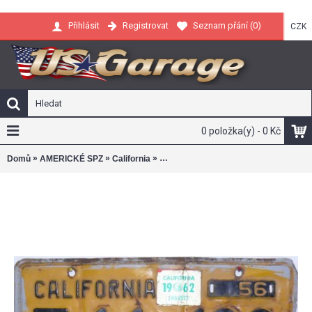
Registrovat
Seznam přání (
0
)
Přihlásit
CZK
0 položka(y) - 0 Kč
»
»
»
Domů
AMERICKÉ SPZ
California
Americká SPZ California historická 1