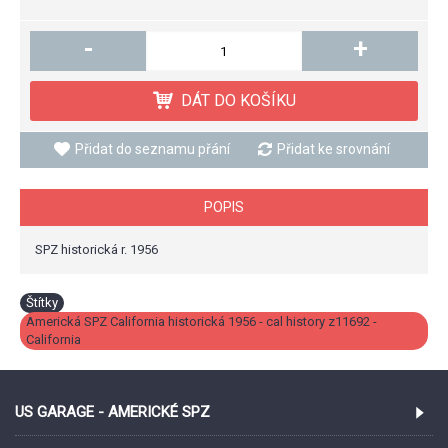
-
+
DÁT DO KOŠÍKU
Přidat do seznamu přání
Přidat ke srovnání
POPIS
SPZ historická r. 1956
Štítky
Americká SPZ California historická 1956 - cal history z11692 -
California
US GARAGE - AMERICKÉ SPZ