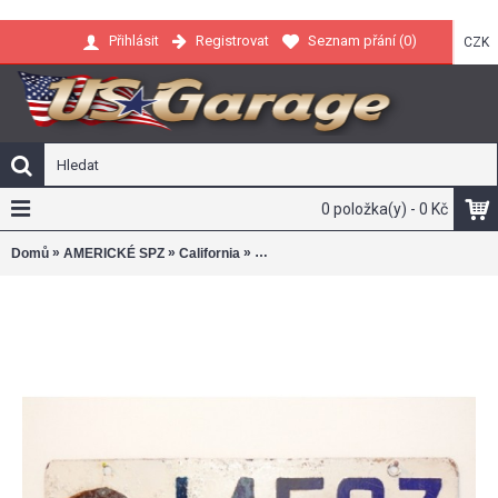
Registrovat
Seznam přání (
0
)
Přihlásit
CZK
0 položka(y) - 0 Kč
»
»
»
Domů
AMERICKÉ SPZ
California
Americká spz California historická 19