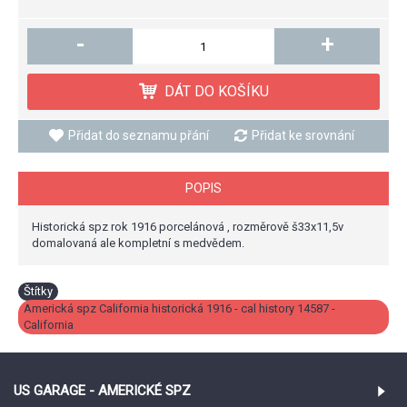
-
+
DÁT DO KOŠÍKU
Přidat do seznamu přání
Přidat ke srovnání
POPIS
Historická spz rok 1916 porcelánová , rozměrově š33x11,5v
domalovaná ale kompletní s medvědem.
Štítky
Americká spz California historická 1916 - cal history 14587 -
California
US GARAGE - AMERICKÉ SPZ